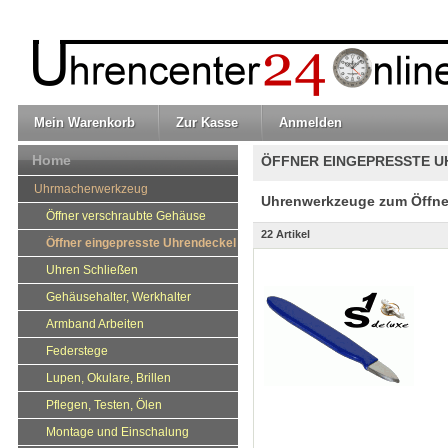
Mein Warenkorb
Zur Kasse
Anmelden
Home
ÖFFNER EINGEPRESSTE 
Uhrmacherwerkzeug
Uhrenwerkzeuge zum Öffne
Öffner verschraubte Gehäuse
22 Artikel
Öffner eingepresste Uhrendeckel
Uhren Schließen
Gehäusehalter, Werkhalter
Armband Arbeiten
Federstege
Lupen, Okulare, Brillen
Pflegen, Testen, Ölen
Montage und Einschalung