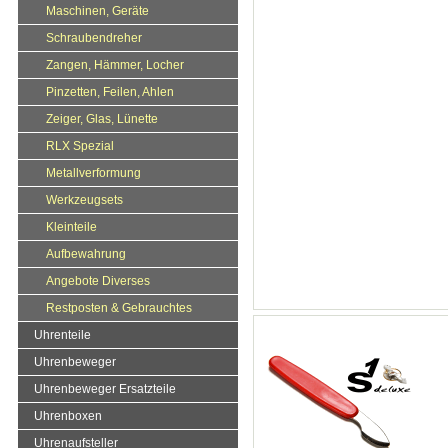
Maschinen, Geräte
Schraubendreher
Zangen, Hämmer, Locher
Pinzetten, Feilen, Ahlen
Zeiger, Glas, Lünette
RLX Spezial
Metallverformung
Werkzeugsets
Kleinteile
Aufbewahrung
Angebote Diverses
Restposten & Gebrauchtes
Uhrenteile
Uhrenbeweger
Uhrenbeweger Ersatzteile
Uhrenboxen
Uhrenaufsteller