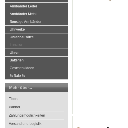
Armbänder Leder
Armbänder Metall
Sonstige Armbänder
Uhrwerke
Uhrenbausätze
Literatur
Uhren
Batterien
Geschenkideen
% Sale %
Mehr über...
Tipps
Partner
Zahlungsmöglichkeiten
Versand und Logistik