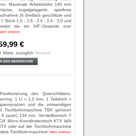
0 mm. Maximale Arbeitshöhe 140 mm
äzise, kugelgelagerte, spielfreie
aufnahme (6 dreifach geschlitzte und
 Stück 1,0 - 1,5 - 2,0 - 2,4 - 3,0 und
sitzt sie ein 3/8"-Gewinde zum
Mehr erfahren
59,99 €
l. Mwst.
zuzüglich
Versand
IN DEN WARENKORB
Positionierung des Querschlittens.
enring: 1 U = 1,0 mm, 1 Teilstrich =
pannpratzen und die notwendigen
nd Tischbohrmaschine TBX gehören
 X (quer) 134 mm, Verstellbereich Y
X Micro-Koordinatentisch KTX läßt
v STX oder auf der Tischbohrmaschine
ildete Tischbohrmaschine!
Mehr erfahren