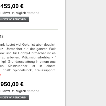
.455,00 €
l. Mwst.
zuzüglich
Versand
IN DEN WARENKORB
48
k kostet viel Geld, ist aber deutlich
eiz. Uhrmacher auf der ganzen Welt
bank und für Hobby-Uhrmacher ist es
e zu arbeiten. Präzinsionsdrehbank /
pl. Grundausstattung in einem aus
iches Kleinzubehör ist in einem
Inhalt: Spindelstock, Kreuzsupport,
n
.950,00 €
l. Mwst.
zuzüglich
Versand
IN DEN WARENKORB