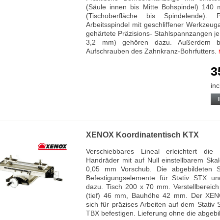
(Säule innen bis Mitte Bohspindel) 14
(Tischoberfläche bis Spindelende). Pr
Arbeitsspindel mit geschliffener Werkzeug
gehärtete Präzisions- Stahlspannzangen je 1
3,2 mm) gehören dazu. Außerdem be
Aufschrauben des Zahnkranz-Bohrfutters.
3
inc
XENOX Koordinatentisch KTX
Verschiebbares Lineal erleichtert die 
Handräder mit auf Null einstellbarem Skal
0,05 mm Vorschub. Die abgebildeten S
Befestigungselemente für Stativ STX u
dazu. Tisch 200 x 70 mm. Verstellbereich
(tief) 46 mm, Bauhöhe 42 mm. Der XENO
sich für präzises Arbeiten auf dem Stati
TBX befestigen. Lieferung ohne die abgeb