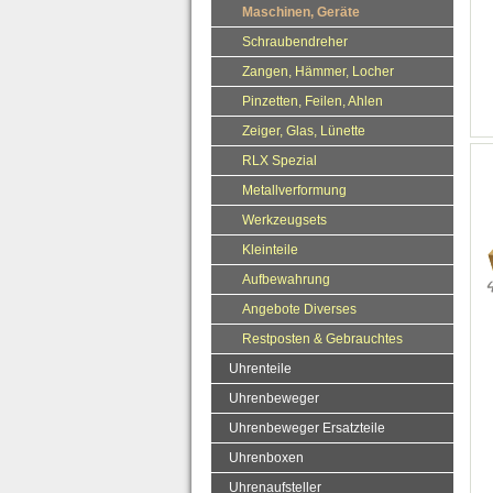
Maschinen, Geräte
Schraubendreher
Zangen, Hämmer, Locher
Pinzetten, Feilen, Ahlen
Zeiger, Glas, Lünette
RLX Spezial
Metallverformung
Werkzeugsets
Kleinteile
Aufbewahrung
Angebote Diverses
Restposten & Gebrauchtes
Uhrenteile
Uhrenbeweger
Uhrenbeweger Ersatzteile
Uhrenboxen
Uhrenaufsteller