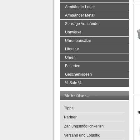
Armbänder Leder
Armbänder Metall
Sonstige Armbänder
Uhrwerke
Uhrenbausätze
Literatur
Uhren
Batterien
Geschenkideen
% Sale %
Mehr über...
Tipps
Partner
Zahlungsmöglichkeiten
Versand und Logistik