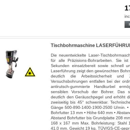
1
inc
Tischbohrmaschine LASERFÜHR
Die neuentwickelte Laser-Tischbohrmasch
für alle Präzisions-Bohrarbeiten. Sie ist
Sekunden einsatzbereit sowie schnell und
Laserführung zeigt den gewünschten Bohrm
deutlich die Arbeitssicherheit und Z
Versuchsbohrungen entfallen bei der ord
antirutsch-gummierte Handkurbel ermö
sensiblen Vorschub der Bohrer. Das spe
deutlich den Geräuschpegel und erhöht die
zweiseitig bis 45° schwenkbar. Technische
Gänge 500-890-1400-1900-2500 U/min. • S
Bohrfutter 13 mm • Höhe 640 mm • Abstand
Abstand Bohrfutter bis Grundplatte 208 mm
168 x 167 mm Max. Bohrleistung: Stahl 
41,0 mm, Gewicht 19 kg, TÜV/GS-CE-gepr