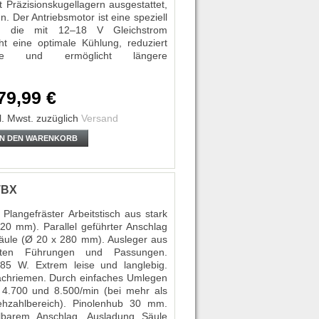
t Präzisionskugellagern ausgestattet,
n. Der Antriebsmotor ist eine speziell
it, die mit 12–18 V Gleichstrom
cht eine optimale Kühlung, reduziert
rluste und ermöglicht längere
79,99 €
l. Mwst.
zuzüglich
Versand
IN DEN WARENKORB
TBX
Plangefräster Arbeitstisch aus stark
20 mm). Parallel geführter Anschlag
säule (Ø 20 x 280 mm). Ausleger aus
elten Führungen und Passungen.
 85 W. Extrem leise und langlebig.
achriemen. Durch einfaches Umlegen
 4.700 und 8.500/min (bei mehr als
hzahlbereich). Pinolenhub 30 mm.
ellbarem Anschlag. Ausladung Säule