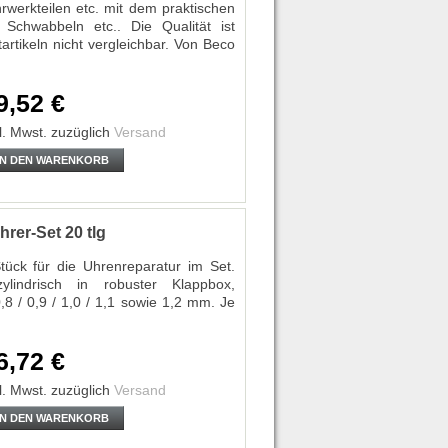
werkteilen etc. mit dem praktischen
, Schwabbeln etc.. Die Qualität ist
rtikeln nicht vergleichbar. Von Beco
9,52 €
l. Mwst.
zuzüglich
Versand
IN DEN WARENKORB
er-Set 20 tlg
tück für die Uhrenreparatur im Set.
lindrisch in robuster Klappbox,
0,8 / 0,9 / 1,0 / 1,1 sowie 1,2 mm. Je
6,72 €
l. Mwst.
zuzüglich
Versand
IN DEN WARENKORB