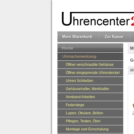
Mein Warenkorb
Zur Kasse
Home
M
Uhrmacherwerkzeug
G
Öffner verschraubte Gehäuse
22
Öffner eingepresste Uhrendeckel
Uhren Schließen
Gehäusehalter, Werkhalter
Armband Arbeiten
Federstege
Lupen, Okulare, Brillen
Pflegen, Testen, Ölen
Montage und Einschalung