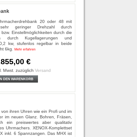
bank
Uhrmacherdrehbank 20 oder 48 mit
sehr geringer Drehzahl durch
bzw. Einstellmöglichkeiten durch die
arm durch Kugellagerungen und
0,2 kw, stufenlos regelbar in beide
cht 6kg.
Mehr erfahren
.855,00 €
l. Mwst.
zuzüglich
Versand
IN DEN WARENKORB
von ihren Uhren wie ein Profi und im
r im neuen Glanz. Bohren, Fräsen,
ch ein preiswertes aber qualitativ
 des Uhrmachers. XENOX-Komplettset
 inkl. 6 Spannzangen. Das MHX ist