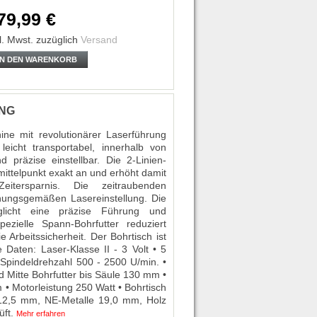
79,99 €
l. Mwst.
zuzüglich
Versand
IN DEN WARENKORB
UNG
ine mit revolutionärer Laserführung
 leicht transportabel, innerhalb von
 präzise einstellbar. Die 2-Linien-
ittelpunkt exakt an und erhöht damit
eitersparnis. Die zeitraubenden
nungsgemäßen Lasereinstellung. Die
glicht eine präzise Führung und
zielle Spann-Bohrfutter reduziert
 Arbeitssicherheit. Der Bohrtisch ist
 Daten: Laser-Klasse II - 3 Volt • 5
pindeldrehzahl 500 - 2500 U/min. •
 Mitte Bohrfutter bis Säule 130 mm •
 • Motorleistung 250 Watt • Bohrtisch
12,5 mm, NE-Metalle 19,0 mm, Holz
üft.
Mehr erfahren