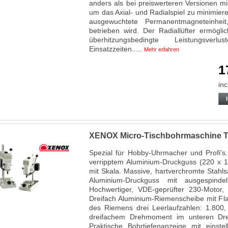
anders als bei preiswerteren Versionen mi
um das Axial- und Radialspiel zu minimiere
ausgewuchtete Permanentmagneteinhe
betrieben wird. Der Radiallüfter ermögli
überhitzungsbedingte Leistungsve
Einsatzzeiten.....
Mehr erfahren
1
inc
XENOX Micro-Tischbohrmaschine 
Spezial für Hobby-Uhrmacher und Profi's. 
verripptem Aluminium-Druckguss (220 x 1
mit Skala. Massive, hartverchromte Stahl
Aluminium-Druckguss mit ausgespind
Hochwertiger, VDE-geprüfter 230-Motor,
Dreifach Aluminium-Riemenscheibe mit Fl
des Riemens drei Leerlaufzahlen: 1.800,
dreifachem Drehmoment im unteren Dre
Praktische Bohrtiefenanzeige mit einst