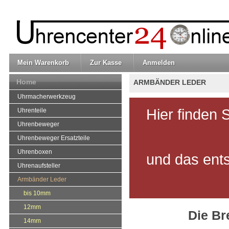
Mein Warenkorb
Zur Kasse
Anmelden
Home
ARMBÄNDER LEDER
Uhrmacherwerkzeug
Hier finden 
Uhrenteile
Uhrenbeweger
Uhrenbeweger Ersatzteile
Uhrenboxen
und das ent
Uhrenaufsteller
Armbänder Leder
bis 10mm
12mm
Die Br
14mm