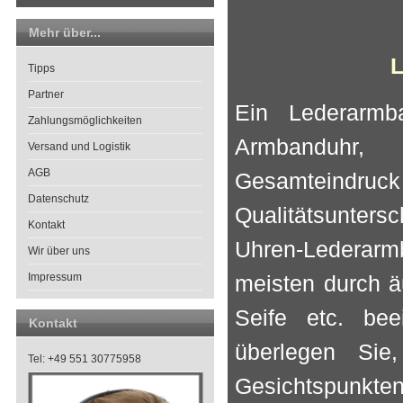
Mehr über...
L
Tipps
Partner
Ein Lederarmba
Zahlungsmöglichkeiten
Armbanduhr,
Versand und Logistik
AGB
Gesamteindru
Datenschutz
Qualitätsuntersc
Kontakt
Uhren-Lederar
Wir über uns
Impressum
meisten durch ä
Seife etc. bee
Kontakt
überlegen Sie
Tel: +49 551 30775958
Gesichtspunkte