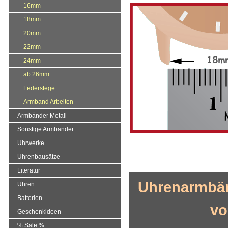
16mm
18mm
20mm
22mm
24mm
ab 26mm
Federstege
Armband Arbeiten
Armbänder Metall
Sonstige Armbänder
Uhrwerke
Uhrenbausätze
Literatur
Uhrenarmbän
Uhren
Batterien
vo
Geschenkideen
% Sale %