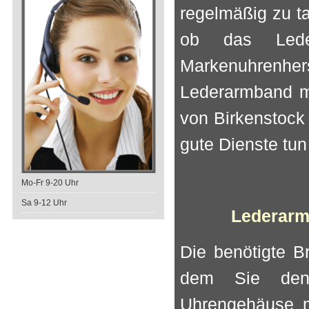
regelmäßig zu ta
ob das Leder
Markenuhrenhers
Lederarmband mi
von Birkenstock
gute Dienste tun
Mo-Fr 9-20 Uhr
Sa 9-12 Uhr
Lederarmb
Die benötigte B
dem Sie den
Uhrengehäuse m