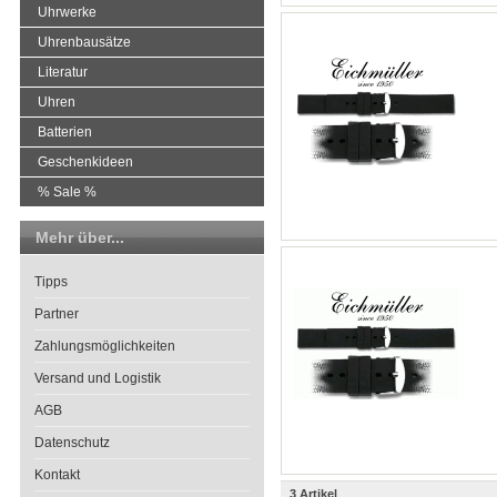
Uhrwerke
Uhrenbausätze
Literatur
Uhren
Batterien
Geschenkideen
% Sale %
Mehr über...
Tipps
Partner
Zahlungsmöglichkeiten
Versand und Logistik
AGB
Datenschutz
Kontakt
3 Artikel