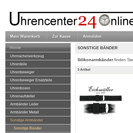
Mein Warenkorb
Zur Kasse
Anmelden
Home
SONSTIGE BÄNDER
Uhrmacherwerkzeug
Silikonarmbänder
finden Sie
Uhrenteile
3 Artikel
Uhrenbeweger
Uhrenbeweger Ersatzteile
Uhrenboxen
Uhrenaufsteller
Armbänder Leder
Armbänder Metall
Sonstige Armbänder
Sonstige Bänder