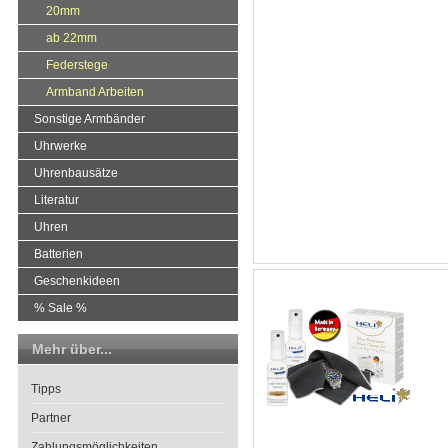
20mm
ab 22mm
Federstege
Armband Arbeiten
Sonstige Armbänder
Uhrwerke
Uhrenbausätze
Literatur
Uhren
Batterien
Geschenkideen
% Sale %
Mehr über...
Tipps
Partner
Zahlungsmöglichkeiten