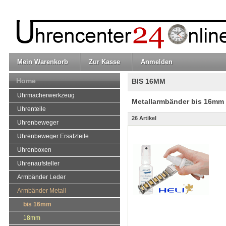
Mein Warenkorb
Zur Kasse
Anmelden
Home
BIS 16MM
Uhrmacherwerkzeug
Metallarmbänder bis 16mm
Uhrenteile
26 Artikel
Uhrenbeweger
Uhrenbeweger Ersatzteile
Uhrenboxen
Uhrenaufsteller
Armbänder Leder
Armbänder Metall
bis 16mm
18mm