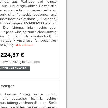
elholz aus Walnuss und feinste
e aus. Die ausgewählten Hölzer sind
gen so den edlen, unverwechselbaren
onik sind frontseitig bedienbar und
• Einstellbare Schlafphase (10 Stunden)
e Umdrehungen: 650-800-900 pro Tag
e Drehrichtung: links, rechts oder
k • Speed winding zum Schnellaufzug
mum 1 Jahr Batteriestandzeit) •
voraus • Anschluss für optionales
ht 4,3 Kg.
Mehr erfahren
.224,87 €
l. Mwst.
zuzüglich
Versand
IN DEN WARENKORB
beweger
on Corona Analog für 4 Uhren,
 und deutscher Technik. Echtes
ausstattung zeichnen die neue Serie
handgeschliffen, lackiert und zeigen