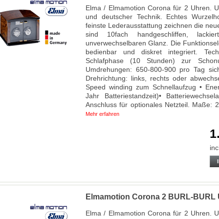
Elma / Elmamotion Corona für 2 Uhren. 
und deutscher Technik. Echtes Wurzelh
feinste Lederausstattung zeichnen die neu
sind 10fach handgeschliffen, lack
unverwechselbaren Glanz. Die Funktionsele
bedienbar und diskret integriert. Tech
Schlafphase (10 Stunden) zur Schon
Umdrehungen: 650-800-900 pro Tag siche
Drehrichtung: links, rechts oder abwechs
Speed winding zum Schnellaufzug • Ener
Jahr Batteriestandzeit)• Batteriewechs
Anschluss für optionales Netzteil. Maße:
Mehr erfahren
1
inc
Elmamotion Corona 2 BURL-BURL 
Elma / Elmamotion Corona für 2 Uhren. 