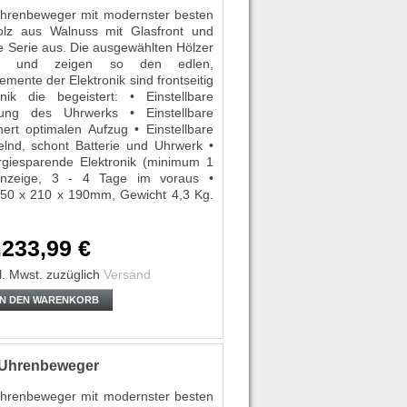
Uhrenbeweger mit modernster besten
olz aus Walnuss mit Glasfront und
e Serie aus. Die ausgewählten Hölzer
iert und zeigen so den edlen,
mente der Elektronik sind frontseitig
nik die begeistert: • Einstellbare
ung des Uhrwerks • Einstellbare
rt optimalen Aufzug • Einstellbare
elnd, schont Batterie und Uhrwerk •
giesparende Elektronik (minimum 1
elanzeige, 3 - 4 Tage im voraus •
 250 x 210 x 190mm, Gewicht 4,3 Kg.
.233,99 €
l. Mwst.
zuzüglich
Versand
IN DEN WARENKORB
Uhrenbeweger
Uhrenbeweger mit modernster besten