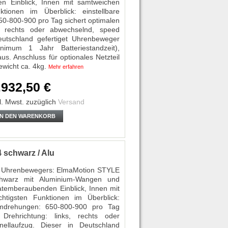
Einblick, Innen mit samtweichen
ktionen im Überblick: einstellbare
50-800-900 pro Tag sichert optimalen
ks, rechts oder abwechselnd, speed
eutschland gefertiget Uhrenbeweger
inimum 1 Jahr Batteriestandzeit),
us. Anschluss für optionales Netzteil
wicht ca. 4kg.
Mehr erfahren
.932,50 €
l. Mwst.
zuzüglich
Versand
IN DEN WARENKORB
schwarz / Alu
es Uhrenbewegers: ElmaMotion STYLE
chwarz mit Aluminium-Wangen und
mberaubenden Einblick, Innen mit
htigsten Funktionen im Überblick:
 Umdrehungen: 650-800-900 pro Tag
 Drehrichtung: links, rechts oder
llaufzug. Dieser in Deutschland