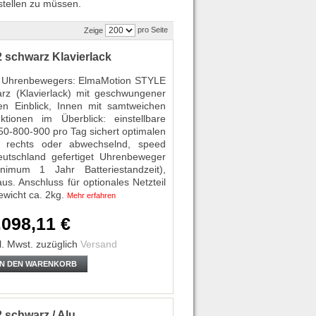
stellen zu müssen.
pro Seite
Zeige
schwarz Klavierlack
es Uhrenbewegers: ElmaMotion STYLE
rz (Klavierlack) mit geschwungener
Einblick, Innen mit samtweichen
ktionen im Überblick: einstellbare
50-800-900 pro Tag sichert optimalen
ks, rechts oder abwechselnd, speed
eutschland gefertiget Uhrenbeweger
inimum 1 Jahr Batteriestandzeit),
us. Anschluss für optionales Netzteil
wicht ca. 2kg.
Mehr erfahren
.098,11 €
l. Mwst.
zuzüglich
Versand
IN DEN WARENKORB
schwarz / Alu