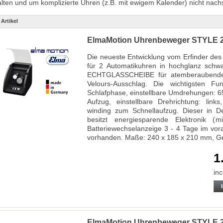
alten und um komplizierte Uhren (z.B. mit ewigem Kalender) nicht nach
 Artikel
ElmaMotion Uhrenbeweger STYLE 2 
Die neueste Entwicklung vom Erfinder d
für 2 Automatikuhren in hochglanz schwa
ECHTGLASSCHEIBE für atemberaubenden 
Velours-Ausschlag. Die wichtigsten Fun
Schlafphase, einstellbare Umdrehungen: 6
Aufzug, einstellbare Drehrichtung: lin
winding zum Schnellaufzug. Dieser in D
besitzt energiesparende Elektronik (m
Batteriewechselanzeige 3 - 4 Tage im vora
vorhanden. Maße: 240 x 185 x 210 mm, Ge
1
inc
ElmaMotion Uhrenbeweger STYLE 2 