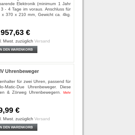
sparende Elektronik (minimum 1 Jahr
e 3 - 4 Tage im voraus. Anschluss für
0 x 370 x 210 mm, Gewicht ca. 4kg.
.957,63 €
l. Mwst.
zuzüglich
Versand
IN DEN WARENKORB
d IV Uhrenbeweger
nhalter für zwei Uhren, passend für
lo-Matic-Due Uhrenbeweger. Diese
uben & Zörweg Uhrenbewegern.
Mehr
9,99 €
l. Mwst.
zuzüglich
Versand
IN DEN WARENKORB