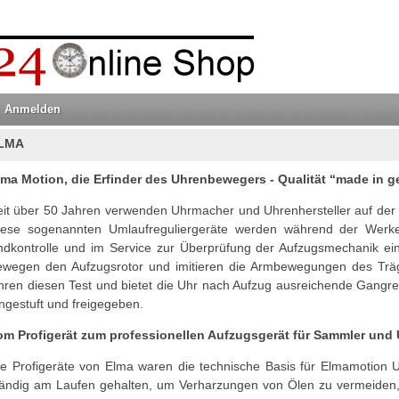
Anmelden
LMA
lma Motion, die Erfinder des Uhrenbewegers - Qualität “made in 
eit über 50 Jahren verwenden Uhrmacher und Uhrenhersteller auf de
iese sogenannten Umlaufreguliergeräte werden während der Werke
ndkontrolle und im Service zur Überprüfung der Aufzugsmechanik ein
ewegen den Aufzugsrotor und imitieren die Armbewegungen des Träg
hren diesen Test und bietet die Uhr nach Aufzug ausreichende Gangres
ngestuft und freigegeben.
om Profigerät zum professionellen Aufzugsgerät für Sammler und 
ie Profigeräte von Elma waren die technische Basis für Elmamotion
tändig am Laufen gehalten, um Verharzungen von Ölen zu vermeiden, 