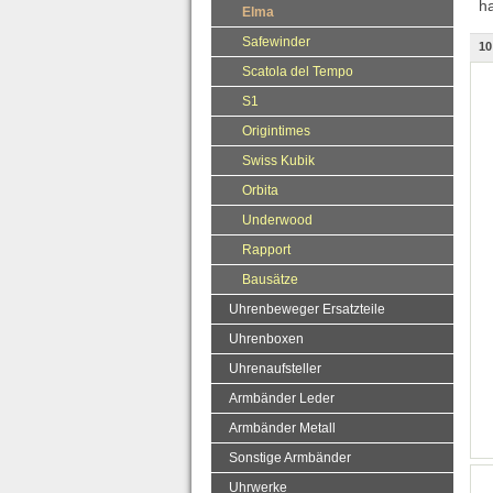
h
Elma
Safewinder
10
Scatola del Tempo
S1
Origintimes
Swiss Kubik
Orbita
Underwood
Rapport
Bausätze
Uhrenbeweger Ersatzteile
Uhrenboxen
Uhrenaufsteller
Armbänder Leder
Armbänder Metall
Sonstige Armbänder
Uhrwerke