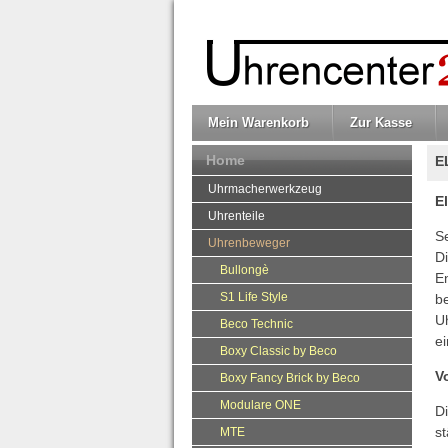
Mein Warenkorb
Zur Kasse
Home
E
Uhrmacherwerkzeug
E
Uhrenteile
S
Uhrenbeweger
D
Bullongè
E
S1 Life Style
b
U
Beco Technic
ei
Boxy Classic by Beco
V
Boxy Fancy Brick by Beco
Modulare ONE
D
s
MTE