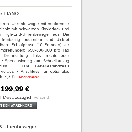
er PIANO
hren. Uhrenbeweger mit modernster
lholz mit schwarzen Klavierlack und
en High-End-Uhrenbeweger aus. Die
frontseitig bedienbar und diskret
tellbare Schlafphase (10 Stunden) zur
Umdrehungen: 650-800-900 pro Tag
e Drehrichtung: links, rechts oder
k • Speed winding zum Schnellaufzug
mum 1 Jahr Batteriestandzeit)•
voraus • Anschluss für optionales
ht 4,3 Kg.
Mehr erfahren
.199,99 €
l. Mwst.
zuzüglich
Versand
IN DEN WARENKORB
S Uhrenbeweger