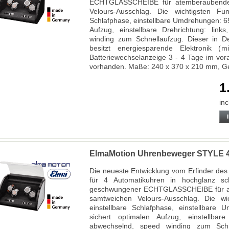
ECHTGLASSCHEIBE für atemberaubenden 
Velours-Ausschlag. Die wichtigsten Fun
Schlafphase, einstellbare Umdrehungen: 6
Aufzug, einstellbare Drehrichtung: lin
winding zum Schnellaufzug. Dieser in D
besitzt energiesparende Elektronik (m
Batteriewechselanzeige 3 - 4 Tage im vora
vorhanden. Maße: 240 x 370 x 210 mm, Ge
1
inc
ElmaMotion Uhrenbeweger STYLE 4 
Die neueste Entwicklung vom Erfinder d
für 4 Automatikuhren in hochglanz s
geschwungener ECHTGLASSCHEIBE für ate
samtweichen Velours-Ausschlag. Die wic
einstellbare Schlafphase, einstellbare
sichert optimalen Aufzug, einstellbare
abwechselnd, speed winding zum Schne