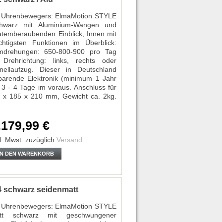
es Uhrenbewegers: ElmaMotion STYLE
chwarz mit Aluminium-Wangen und
mberaubenden Einblick, Innen mit
htigsten Funktionen im Überblick:
 Umdrehungen: 650-800-900 pro Tag
 Drehrichtung: links, rechts oder
llaufzug. Dieser in Deutschland
sparende Elektronik (minimum 1 Jahr
e 3 - 4 Tage im voraus. Anschluss für
0 x 185 x 210 mm, Gewicht ca. 2kg.
.179,99 €
l. Mwst.
zuzüglich
Versand
IN DEN WARENKORB
 schwarz seidenmatt
es Uhrenbewegers: ElmaMotion STYLE
tt schwarz mit geschwungener