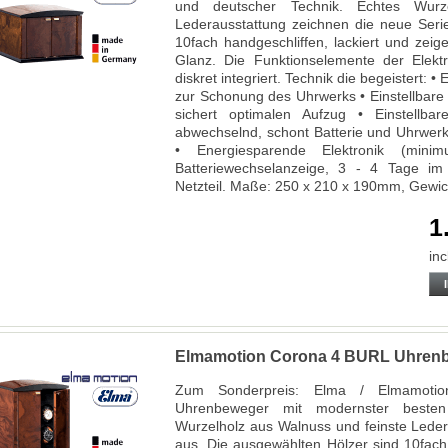
und deutscher Technik. Echtes Wurz
Lederausstattung zeichnen die neue Seri
10fach handgeschliffen, lackiert und zei
Glanz. Die Funktionselemente der Elektr
diskret integriert. Technik die begeistert: 
zur Schonung des Uhrwerks • Einstellbar
sichert optimalen Aufzug • Einstellbar
abwechselnd, schont Batterie und Uhrwer
• Energiesparende Elektronik (mini
Batteriewechselanzeige, 3 - 4 Tage im 
Netzteil. Maße: 250 x 210 x 190mm, Gewic
1
inc
Elmamotion Corona 4 BURL Uhren
Zum Sonderpreis: Elma / Elmamoti
Uhrenbeweger mit modernster besten
Wurzelholz aus Walnuss und feinste Leder
aus. Die ausgewählten Hölzer sind 10fach 