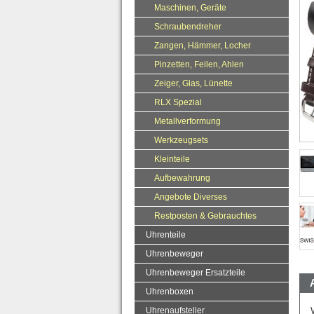
Maschinen, Geräte
Schraubendreher
Zangen, Hämmer, Locher
Pinzetten, Feilen, Ahlen
Zeiger, Glas, Lünette
RLX Spezial
Metallverformung
Werkzeugsets
Kleinteile
Aufbewahrung
Angebote Diverses
Restposten & Gebrauchtes
Uhrenteile
Uhrenbeweger
Uhrenbeweger Ersatzteile
Uhrenboxen
Uhrenaufsteller