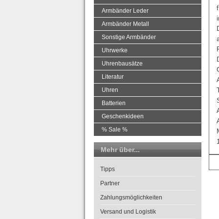
Armbänder Leder
Armbänder Metall
Sonstige Armbänder
Uhrwerke
Uhrenbausätze
Literatur
Uhren
Batterien
Geschenkideen
% Sale %
Mehr über...
Tipps
Partner
Zahlungsmöglichkeiten
Versand und Logistik