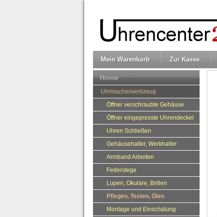
Mein Warenkorb
Zur Kasse
Home
Uhrmacherwerkzeug
Öffner verschraubte Gehäuse
Öffner eingepresste Uhrendeckel
Uhren Schließen
Gehäusehalter, Werkhalter
Armband Arbeiten
Federstege
Lupen, Okulare, Brillen
Pflegen, Testen, Ölen
Montage und Einschalung