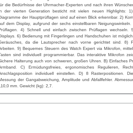
für die Bedürfnisse der Uhrmacher-Experten und nach ihren Wünschen
in der vierten Generation besticht mit vielen neuen Highlights: 1)
Diagramme der Hauptprüflagen sind auf einen Blick erkennbar. 2) Kom
auf dem Display, aufgrund der sechs einstellbaren Neigungswinkeln
Prüflagen. 4) Schnell und einfach zwischen Prüflagen wechseln. 5
Displays. 6) Bedienung mit Fingerlingen und Handschuhen ist möglich
Geräusches, da die Lautsprecher nach vorne gerichtet sind. 8) 
Arbeiten. 9) Bequemes Steuern des Watch Expert via Mikrofon, mitte
Tasten sind individuell programmierbar. Das interaktive Mikrofon ze
Sichere Halterung auch von schweren, großen Uhren. B) Einfaches P
Armband. C) Ermüdungsfreies, ergonomisches Regulieren, Rech
Anschlagsposition individuell einstellen. D) 8 Rasterpositionen. D
Messung der Gangabweichung, Amplitude und Abfallfehler. Abmessu
110,0 mm. Gewicht (kg): 2,7.