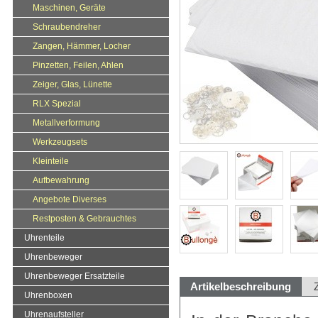
Maschinen, Geräte
Schraubendreher
Zangen, Hämmer, Locher
Pinzetten, Feilen, Ahlen
Zeiger, Glas, Lünette
RLX Spezial
Metallverformung
Werkzeugsets
Kleinteile
Aufbewahrung
Angebote Diverses
Restposten & Gebrauchtes
Uhrenteile
Uhrenbeweger
Uhrenbeweger Ersatzteile
Artikelbeschreibung
Uhrenboxen
Uhrenaufsteller