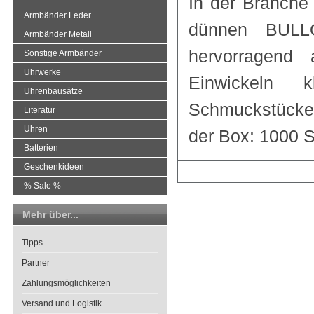
In der Branche
Armbänder Leder
dünnen BULL
Armbänder Metall
hervorragend
Sonstige Armbänder
Uhrwerke
Einwickeln k
Uhrenbausätze
Schmuckstücke 
Literatur
Uhren
der Box: 1000 
Batterien
Geschenkideen
% Sale %
Mehr über...
Tipps
Partner
Zahlungsmöglichkeiten
Versand und Logistik