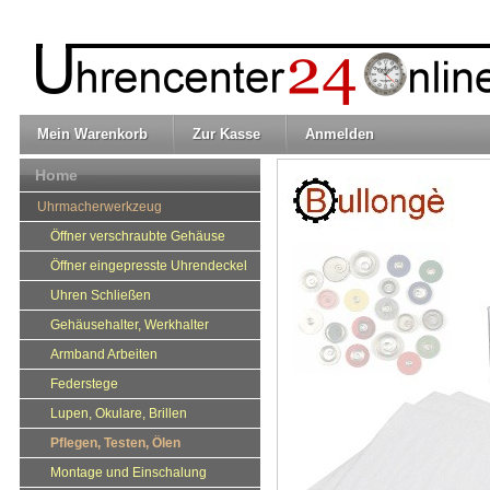
Mein Warenkorb
Zur Kasse
Anmelden
Home
Uhrmacherwerkzeug
Öffner verschraubte Gehäuse
Öffner eingepresste Uhrendeckel
Uhren Schließen
Gehäusehalter, Werkhalter
Armband Arbeiten
Federstege
Lupen, Okulare, Brillen
Pflegen, Testen, Ölen
Montage und Einschalung