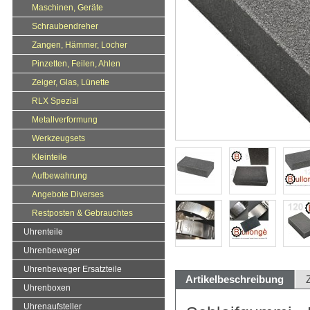
Maschinen, Geräte
Schraubendreher
Zangen, Hämmer, Locher
Pinzetten, Feilen, Ahlen
Zeiger, Glas, Lünette
RLX Spezial
Metallverformung
Werkzeugsets
Kleinteile
Aufbewahrung
Angebote Diverses
Restposten & Gebrauchtes
Uhrenteile
Uhrenbeweger
Uhrenbeweger Ersatzteile
Artikelbeschreibung
Uhrenboxen
Uhrenaufsteller