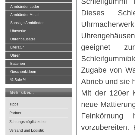
Schleifgummi
Armbänder Leder
Dieses Schl
Armbänder Metall
Uhrmacherwerks
Sonstige Armbänder
Uhrwerke
Uhrengehäusen
Uhrenbausätze
geeignet zu
Literatur
Uhren
Schleifgummib
Batterien
Zugabe von Was
Geschenkideen
Abrieb und sie 
% Sale %
Mit der 120er 
Mehr über...
neue Mattierung
Tipps
Partner
Feinkörnung 
Zahlungsmöglichkeiten
vorzubereiten.
Versand und Logistik