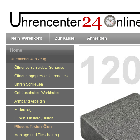
Mein Warenkorb
Zur Kasse
Anmelden
Home
Uhrmacherwerkzeug
Öffner verschraubte Gehäuse
Öffner eingepresste Uhrendeckel
Uhren Schließen
Gehäusehalter, Werkhalter
Armband Arbeiten
Federstege
Lupen, Okulare, Brillen
Pflegen, Testen, Ölen
Montage und Einschalung