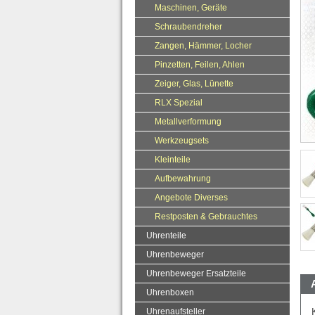
Maschinen, Geräte
Schraubendreher
Zangen, Hämmer, Locher
Pinzetten, Feilen, Ahlen
Zeiger, Glas, Lünette
RLX Spezial
Metallverformung
Werkzeugsets
Kleinteile
Aufbewahrung
Angebote Diverses
Restposten & Gebrauchtes
Uhrenteile
Uhrenbeweger
Uhrenbeweger Ersatzteile
Uhrenboxen
Uhrenaufsteller