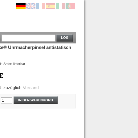
LOS
xe® Uhrmacherpinsel antistatisch
it:
Sofort lieferbar
€
t.
zuzüglich
Versand
IN DEN WARENKORB