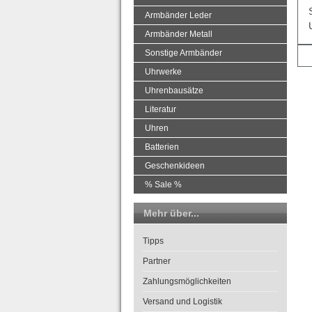
Armbänder Leder
Armbänder Metall
Sonstige Armbänder
Uhrwerke
Uhrenbausätze
Literatur
Uhren
Batterien
Geschenkideen
% Sale %
Mehr über...
Tipps
Partner
Zahlungsmöglichkeiten
Versand und Logistik