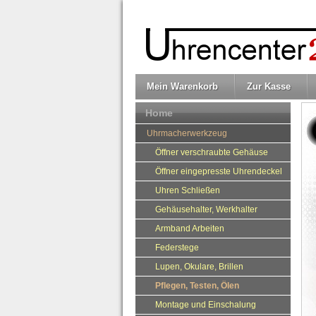
Mein Warenkorb
Zur Kasse
Home
Uhrmacherwerkzeug
Öffner verschraubte Gehäuse
Öffner eingepresste Uhrendeckel
Uhren Schließen
Gehäusehalter, Werkhalter
Armband Arbeiten
Federstege
Lupen, Okulare, Brillen
Pflegen, Testen, Ölen
Montage und Einschalung