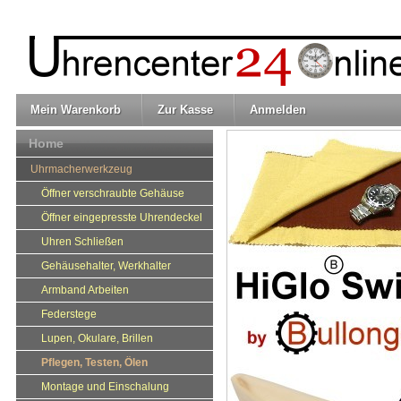
Mein Warenkorb
Zur Kasse
Anmelden
Home
Uhrmacherwerkzeug
Öffner verschraubte Gehäuse
Öffner eingepresste Uhrendeckel
Uhren Schließen
Gehäusehalter, Werkhalter
Armband Arbeiten
Federstege
Lupen, Okulare, Brillen
Pflegen, Testen, Ölen
Montage und Einschalung