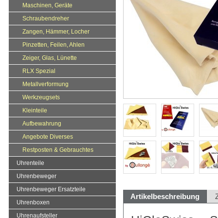
Maschinen, Geräte
Schraubendreher
Zangen, Hämmer, Locher
Pinzetten, Feilen, Ahlen
Zeiger, Glas, Lünette
RLX Spezial
Metallverformung
Werkzeugsets
Kleinteile
Aufbewahrung
Angebote Diverses
Restposten & Gebrauchtes
Uhrenteile
Uhrenbeweger
Uhrenbeweger Ersatzteile
Artikelbeschreibung
Uhrenboxen
Uhrenaufsteller