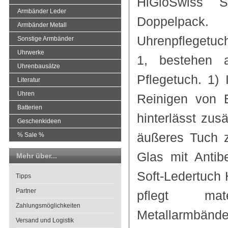
HiGloSwiss S
Armbänder Leder
Doppelpack.
Armbänder Metall
Uhrenpflegetu
Sonstige Armbänder
Uhrwerke
1, bestehen 
Uhrenbausätze
Pflegetuch. 1)
Literatur
Uhren
Reinigen von E
Batterien
hinterlässt zus
Geschenkideen
äußeres Tuch 
% Sale %
Glas mit Anti
Mehr über...
Soft-Ledertuch
Tipps
Partner
pflegt mat
Zahlungsmöglichkeiten
Metallarmbände
Versand und Logistik