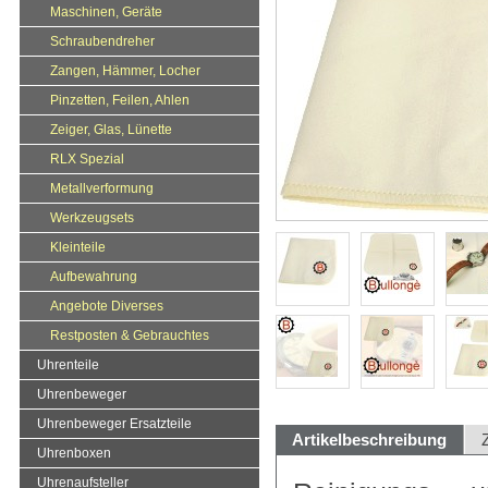
Maschinen, Geräte
Schraubendreher
Zangen, Hämmer, Locher
Pinzetten, Feilen, Ahlen
Zeiger, Glas, Lünette
RLX Spezial
Metallverformung
Werkzeugsets
Kleinteile
Aufbewahrung
Angebote Diverses
Restposten & Gebrauchtes
Uhrenteile
Uhrenbeweger
Uhrenbeweger Ersatzteile
Artikelbeschreibung
Uhrenboxen
Uhrenaufsteller