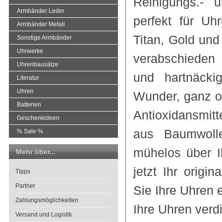
Reinigungs.- 
Armbänder Leder
perfekt für U
Armbänder Metall
Titan, Gold und
Sonstige Armbänder
Uhrwerke
verabschieden 
Uhrenbausätze
und hartnäcki
Literatur
Uhren
Wunder, ganz o
Batterien
Antioxidansmitt
Geschenkideen
aus Baumwolle
% Sale %
mühelos über I
Mehr über...
jetzt Ihr origi
Tipps
Partner
Sie Ihre Uhren 
Zahlungsmöglichkeiten
Ihre Uhren verd
Versand und Logistik