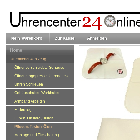
Mein Warenkorb
Zur Kasse
Anmelden
Home
Uhrmacherwerkzeug
Öffner verschraubte Gehäuse
Öffner eingepresste Uhrendeckel
Uhren Schließen
Gehäusehalter, Werkhalter
Armband Arbeiten
Federstege
Lupen, Okulare, Brillen
Pflegen, Testen, Ölen
Montage und Einschalung