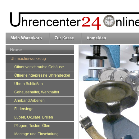
Mein Warenkorb
Zur Kasse
Anmelden
Home
Uhrmacherwerkzeug
Öffner verschraubte Gehäuse
Öffner eingepresste Uhrendeckel
Uhren Schließen
Gehäusehalter, Werkhalter
Armband Arbeiten
Federstege
Lupen, Okulare, Brillen
Pflegen, Testen, Ölen
Montage und Einschalung