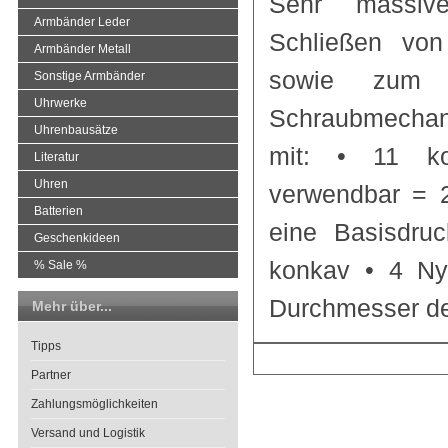
Sehr massiv
Armbänder Leder
Schließen von
Armbänder Metall
sowie zum Gl
Sonstige Armbänder
Uhrwerke
Schraubmecha
Uhrenbausätze
mit: • 11 kon
Literatur
Uhren
verwendbar = 2
Batterien
eine Basisdruc
Geschenkideen
konkav • 4 Nyl
% Sale %
Durchmesser de
Mehr über...
Tipps
Partner
Zahlungsmöglichkeiten
Versand und Logistik