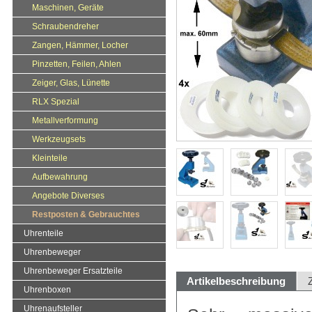
Maschinen, Geräte
Schraubendreher
Zangen, Hämmer, Locher
Pinzetten, Feilen, Ahlen
Zeiger, Glas, Lünette
RLX Spezial
Metallverformung
Werkzeugsets
Kleinteile
Aufbewahrung
Angebote Diverses
Restposten & Gebrauchtes
Uhrenteile
Uhrenbeweger
Uhrenbeweger Ersatzteile
Artikelbeschreibung
Uhrenboxen
Uhrenaufsteller