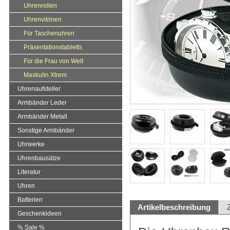
Uhrenrollen
Uhrenvitrinen
Für Taschenuhren
Präsentationstabletts
Für die Frau von Welt
Maskulin Xtrem
Uhrenaufsteller
Armbänder Leder
Armbänder Metall
Sonstige Armbänder
Uhrwerke
Uhrenbausätze
Literatur
Uhren
Batterien
Artikelbeschreibung
Geschenkideen
% Sale %