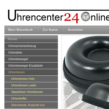
Mein Warenkorb
Zur Kasse
Anmelden
Home
Uhrmacherwerkzeug
Uhrenteile
Uhrenbeweger
Uhrenbeweger Ersatzteile
Uhrenboxen
Uhrenboxen Holz
Uhrenboxen Leder
Stapelbare Uhrenboxen
Uhrenkoffer
Uhrenetuis, Kapseln ect.