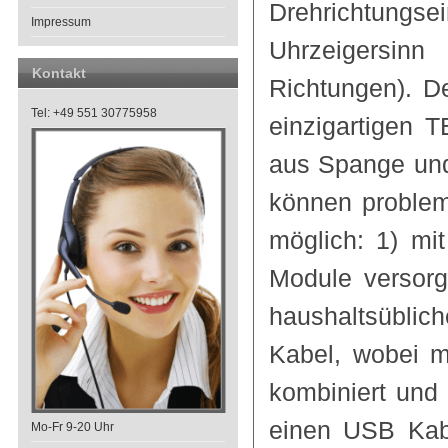
Drehrichtungse
Impressum
Uhrzeigersinn
Kontakt
Richtungen). D
Tel: +49 551 30775958
einzigartigen 
aus Spange und
können problem
möglich: 1) mit
Module versorg
haushaltsübli
Kabel, wobei 
kombiniert und
einen USB Kab
Mo-Fr 9-20 Uhr