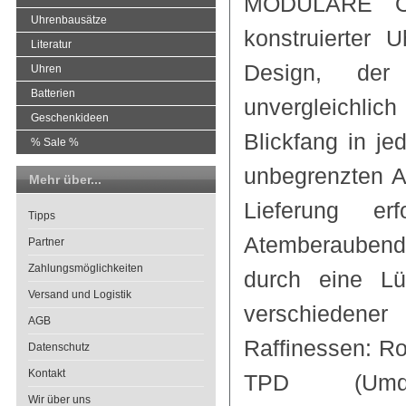
MODULARE ON
Uhrenbausätze
konstruierter 
Literatur
Design, der
Uhren
Batterien
unvergleichlich
Geschenkideen
Blickfang in j
% Sale %
unbegrenzten A
Mehr über...
Lieferung er
Tipps
Atemberaubend
Partner
Zahlungsmöglichkeiten
durch eine Lü
Versand und Logistik
verschiedener
AGB
Raffinessen: R
Datenschutz
Kontakt
TPD (Umd
Wir über uns