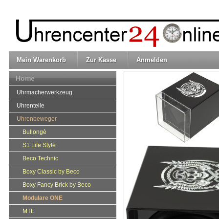
Mein Warenkorb
Zur Kasse
Anmelden
Home
Uhrmacherwerkzeug
Uhrenteile
Uhrenbeweger
Bullongè
S1 Life Style
Beco Technic
Boxy Classic by Beco
Boxy Fancy Brick by Beco
Modulare ONE
MTE