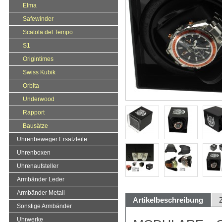
Elma
Safewinder
Scatola del Tempo
S1
Origintimes
Swiss Kubik
Orbita
Underwood
Rapport
Bausätze
Uhrenbeweger Ersatzteile
Uhrenboxen
Uhrenaufsteller
Armbänder Leder
Armbänder Metall
Artikelbeschreibung
Sonstige Armbänder
Uhrwerke