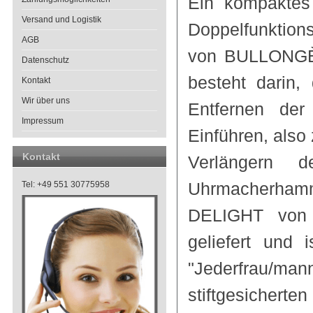
Ein kompaktes
Versand und Logistik
Doppelfunktion
AGB
von BULLONGÈ 
Datenschutz
besteht darin,
Kontakt
Wir über uns
Entfernen der
Impressum
Einführen, als
Kontakt
Verlängern 
Uhrmacherhamm
Tel: +49 551 30775958
DELIGHT von 
geliefert und 
"Jederfrau/m
stiftgesicherte