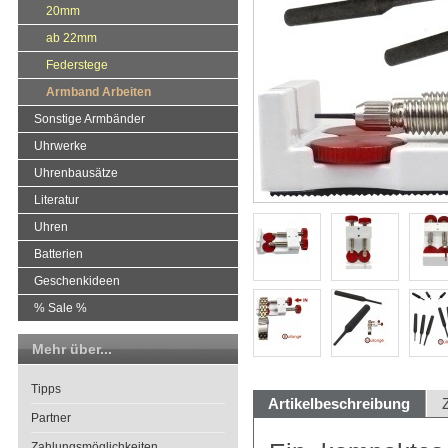
20mm
ab 22mm
Federstege
Armband Arbeiten
Sonstige Armbänder
Uhrwerke
Uhrenbausätze
Literatur
Uhren
Batterien
Geschenkideen
% Sale %
Mehr über...
Tipps
Artikelbeschreibung
Partner
Zahlungsmöglichkeiten