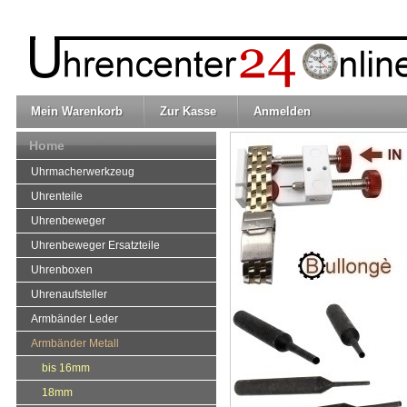
Mein Warenkorb
Zur Kasse
Anmelden
Home
Uhrmacherwerkzeug
Uhrenteile
Uhrenbeweger
Uhrenbeweger Ersatzteile
Uhrenboxen
Uhrenaufsteller
Armbänder Leder
Armbänder Metall
bis 16mm
18mm