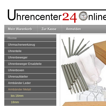
Mein Warenkorb
Zur Kasse
Anmelden
Home
Uhrmacherwerkzeug
Uhrenteile
Uhrenbeweger
Uhrenbeweger Ersatzteile
Uhrenboxen
Uhrenaufsteller
Armbänder Leder
Armbänder Metall
bis 16mm
18mm