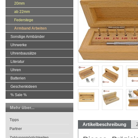
20mm
ab 22mm
Federstege
Armband Arbeiten
Sonstige Armbänder
Uhrwerke
Uhrenbausätze
Literatur
Uhren
Batterien
Geschenkideen
% Sale %
Mehr über...
Tipps
Artikelbeschreibung
Partner
Zahlungsmöglichkeiten