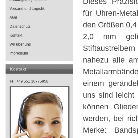
Dieses Präzis
Versand und Logistik
für Uhren-Meta
AGB
den Größen 0,4 - 
Datenschutz
2,0 mm geli
Kontakt
Wir über uns
Stiftaustreib
Impressum
nahezu alle am
Kontakt
Metallarmbänder
einem gerändel
Tel: +49 551 30775958
uns sind leich
können Gliede
werden, bei ri
Merke: Bands