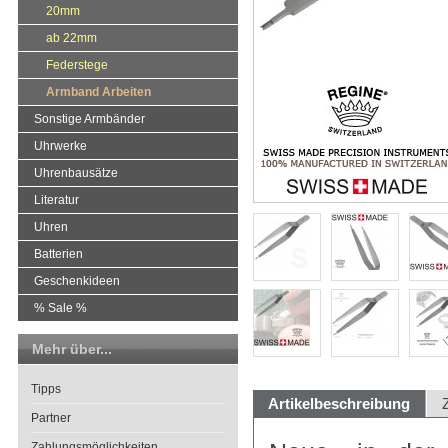
20mm
ab 22mm
Federstege
Armband Arbeiten
Sonstige Armbänder
Uhrwerke
Uhrenbausätze
Literatur
Uhren
Batterien
Geschenkideen
% Sale %
Mehr über...
Tipps
Artikelbeschreibung
Partner
Zahlungsmöglichkeiten