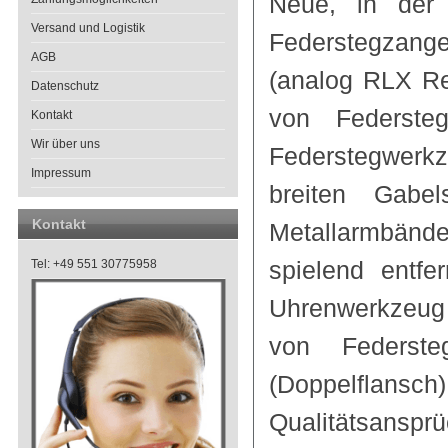
Neue, in der 
Versand und Logistik
Federstegz
AGB
(analog RLX Re
Datenschutz
von Federste
Kontakt
Wir über uns
Federstegwerkz
Impressum
breiten Gabe
Kontakt
Metallarmbänd
spielend entfe
Tel: +49 551 30775958
Uhrenwerkzeug 
von Federste
(Doppelflansch)
Qualitätsansprü