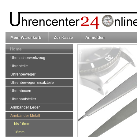
Mein Warenkorb
Zur Kasse
Anmelden
Home
Uhrmacherwerkzeug
Uhrenteile
Uhrenbeweger
Uhrenbeweger Ersatzteile
Uhrenboxen
Uhrenaufsteller
Armbänder Leder
Armbänder Metall
bis 16mm
18mm