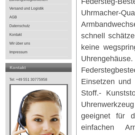
Federsteg-Be
Versand und Logistik
Uhrmacher-Qua
AGB
Armbandwechse
Datenschutz
schnell schätz
Kontakt
Wir über uns
keine wegsprin
Impressum
Uhrengehäus
Kontakt
Federstegbestec
Einsetzen und 
Tel: +49 551 30775958
Stoff.- Kunsts
Uhrenwerkzeug
geeignet für 
einfachen Ar