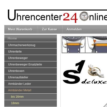
Mein Warenkorb
Zur Kasse
Anmelden
Home
Uhrmacherwerkzeug
Uhrenteile
Uhrenbeweger
Uhrenbeweger Ersatzteile
Uhrenboxen
Uhrenaufsteller
Armbänder Leder
Armbänder Metall
bis 16mm
18mm