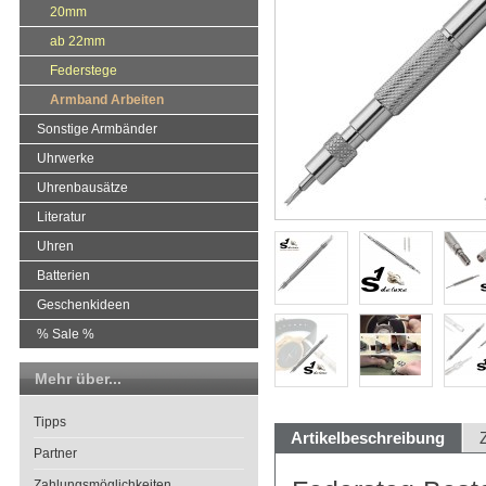
20mm
ab 22mm
Federstege
Armband Arbeiten
Sonstige Armbänder
Uhrwerke
Uhrenbausätze
Literatur
Uhren
Batterien
Geschenkideen
% Sale %
Mehr über...
Tipps
Artikelbeschreibung
Partner
Zahlungsmöglichkeiten