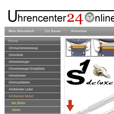
Mein Warenkorb
Zur Kasse
Anmelden
Home
Uhrmacherwerkzeug
Uhrenteile
Uhrenbeweger
Uhrenbeweger Ersatzteile
Uhrenboxen
Uhrenaufsteller
Armbänder Leder
Armbänder Metall
bis 16mm
18mm