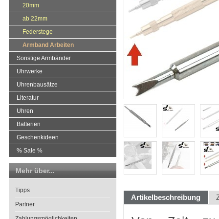
20mm
ab 22mm
Federstege
Armband Arbeiten
Sonstige Armbänder
Uhrwerke
Uhrenbausätze
Literatur
Uhren
Batterien
Geschenkideen
% Sale %
Mehr über...
Tipps
Artikelbeschreibung
Partner
Zahlungsmöglichkeiten