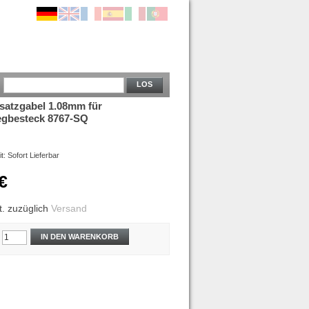
LOS
rsatzgabel 1.08mm für
egbesteck 8767-SQ
it:
Sofort Lieferbar
€
t.
zuzüglich
Versand
IN DEN WARENKORB