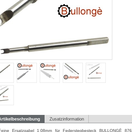
Artikelbeschreibung
Zusatzinformation
Feine Ersatzgabel 1,08mm für Federstegbesteck BULLONGÈ 8767