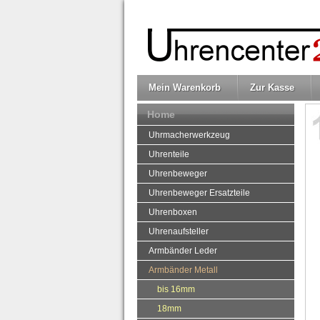
Mein Warenkorb
Zur Kasse
Home
Uhrmacherwerkzeug
Uhrenteile
Uhrenbeweger
Uhrenbeweger Ersatzteile
Uhrenboxen
Uhrenaufsteller
Armbänder Leder
Armbänder Metall
bis 16mm
18mm