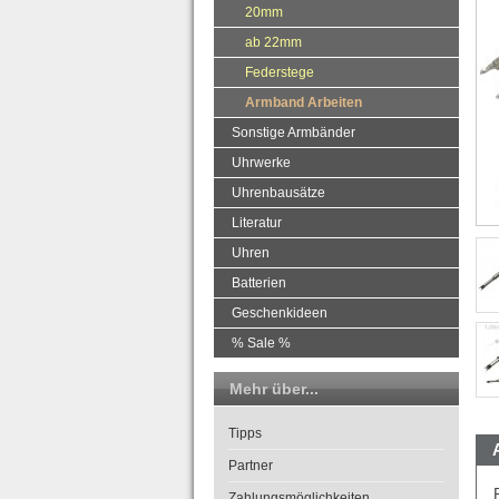
20mm
ab 22mm
Federstege
Armband Arbeiten
Sonstige Armbänder
Uhrwerke
Uhrenbausätze
Literatur
Uhren
Batterien
Geschenkideen
% Sale %
Mehr über...
Tipps
Partner
Zahlungsmöglichkeiten