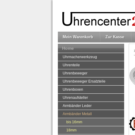
Mein Warenkorb
Zur Kasse
Home
Uhrmacherwerkzeug
Uhrenteile
Uhrenbeweger
Uhrenbeweger Ersatzteile
Uhrenboxen
Uhrenaufsteller
Armbänder Leder
Armbänder Metall
bis 16mm
18mm