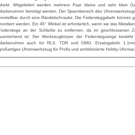
Markt. Mitgeliefert werden mehrere Paar kleine und sehr klein Ga
Markenuhren benötigt werden. Der Spannbereich des Uhrenwerkzeugs
einstellbar durch eine Rändelschraube. Die Federsteggabeln können 
montiert werden. Ein 45° Winkel ist erforderlich, wenn sie das Metal
Federstege an der Schließe zu entfernen, da im geschlossenen Zu
ausreichend ist. Der Werkzeugkörper der Federstegzange besteht 
Markenuhren auch für RLX, TDR und OMG. Ersatzgabeln 1.1mm
großartiges Uhrenwerkzeug für Profis und ambitionierte Hobby-Uhrmac