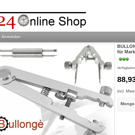
Anmelden
BULLON
für Mar
Verfügbarke
88,9
incl. Mws
Menge