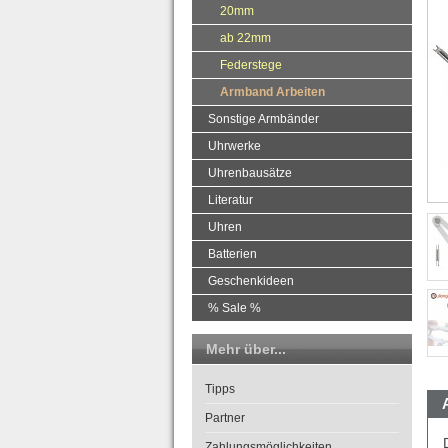
20mm
ab 22mm
Federstege
Armband Arbeiten
Sonstige Armbänder
Uhrwerke
Uhrenbausätze
Literatur
Uhren
Batterien
Geschenkideen
% Sale %
Mehr über...
Tipps
Partner
Zahlungsmöglichkeiten