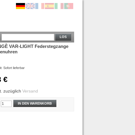
LOS
GÈ VAR-LIGHT Federstegzange
kenuhren
it:
Sofort lieferbar
3 €
t.
zuzüglich
Versand
IN DEN WARENKORB