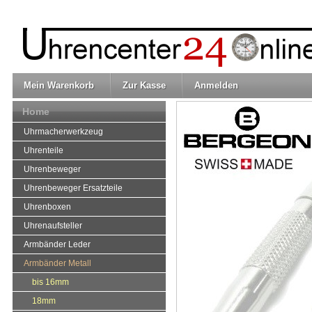
Mein Warenkorb
Zur Kasse
Anmelden
Home
Uhrmacherwerkzeug
Uhrenteile
Uhrenbeweger
Uhrenbeweger Ersatzteile
Uhrenboxen
Uhrenaufsteller
Armbänder Leder
Armbänder Metall
bis 16mm
18mm