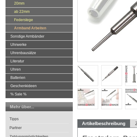
20mm
ab 22mm
Federstege
Armband Arbeiten
Sonstige Armbänder
Uhrwerke
Uhrenbausätze
Literatur
Uhren
Batterien
Geschenkideen
% Sale %
Mehr über...
Tipps
Artikelbeschreibung
Partner
Zahlungsmöglichkeiten