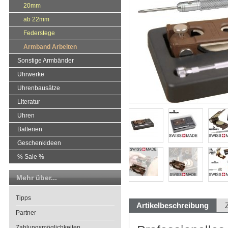
20mm
ab 22mm
Federstege
Armband Arbeiten
Sonstige Armbänder
Uhrwerke
Uhrenbausätze
Literatur
Uhren
Batterien
Geschenkideen
% Sale %
Mehr über...
Tipps
Artikelbeschreibung
Partner
Zahlungsmöglichkeiten