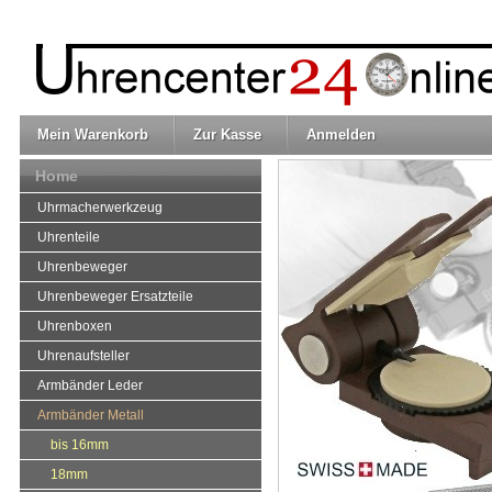
Mein Warenkorb
Zur Kasse
Anmelden
Home
Uhrmacherwerkzeug
Uhrenteile
Uhrenbeweger
Uhrenbeweger Ersatzteile
Uhrenboxen
Uhrenaufsteller
Armbänder Leder
Armbänder Metall
bis 16mm
18mm