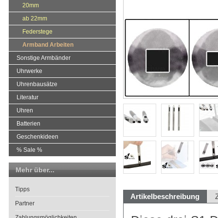
20mm
ab 22mm
Federstege
Armband Arbeiten
Sonstige Armbänder
Uhrwerke
Uhrenbausätze
Literatur
Uhren
Batterien
Geschenkideen
% Sale %
Mehr über...
Tipps
Artikelbeschreibung
Partner
Zahlungsmöglichkeiten