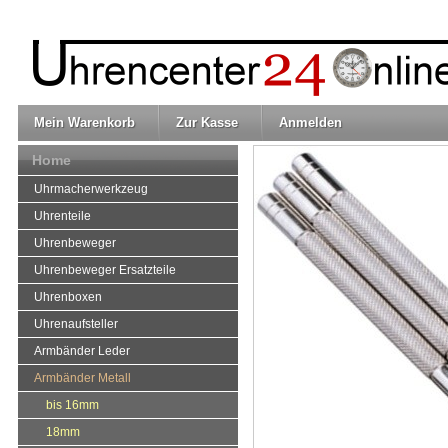
Mein Warenkorb
Zur Kasse
Anmelden
Home
Uhrmacherwerkzeug
Uhrenteile
Uhrenbeweger
Uhrenbeweger Ersatzteile
Uhrenboxen
Uhrenaufsteller
Armbänder Leder
Armbänder Metall
bis 16mm
18mm