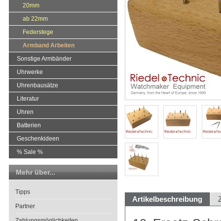
20mm
ab 22mm
Federstege
Armband Arbeiten
Sonstige Armbänder
Uhrwerke
Uhrenbausätze
Literatur
Uhren
Batterien
Geschenkideen
% Sale %
Mehr über...
Tipps
Artikelbeschreibung
Partner
Zahlungsmöglichkeiten