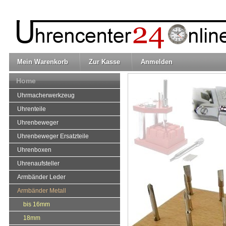
Mein Warenkorb
Zur Kasse
Anmelden
Home
Uhrmacherwerkzeug
Uhrenteile
Uhrenbeweger
Uhrenbeweger Ersatzteile
Uhrenboxen
Uhrenaufsteller
Armbänder Leder
Armbänder Metall
bis 16mm
18mm