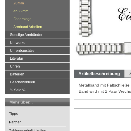
20mm
ab 22mm
Federstege
Armband Arbeiten
Sonstige Armbänder
Uhrwerke
Uhrenbausätze
Literatur
Uhren
Artikelbeschreibung
Batterien
Geschenkideen
Metallband mit Faltschließ
% Sale %
Band wird mit 2 Paar Wechse
Mehr über...
Tipps
Partner
Zahlungsmöglichkeiten