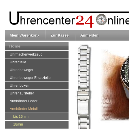
Mein Warenkorb
Zur Kasse
Anmelden
Home
Uhrmacherwerkzeug
Uhrenteile
Uhrenbeweger
Uhrenbeweger Ersatzteile
Uhrenboxen
Uhrenaufsteller
Armbänder Leder
Armbänder Metall
bis 16mm
18mm